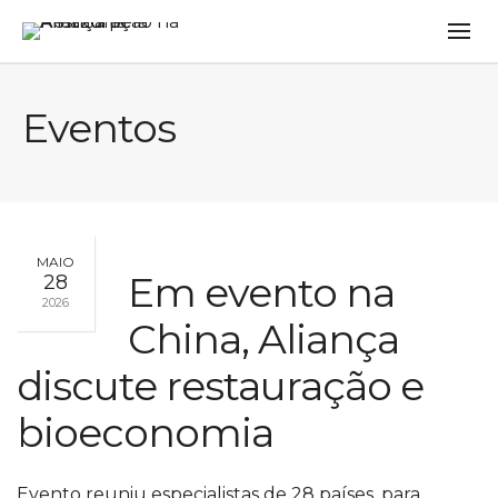
Eventos
MAIO
Em evento na
28
2026
China, Aliança
discute restauração e
bioeconomia
Evento reuniu especialistas de 28 países, para