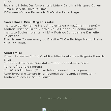
Filho
Jacarandá Soluções Ambientais Ltda – Carolina Marques Guilen
Lima e Dan de Oliveira Lima
100% Amazônia – Fernanda Stefani e Fabio Hage
Sociedade Civil Organizada:
Instituto do Homem e Meio Ambiente da Amazônia (Imazon) –
Andréia Cristina Brito Pinto e Paulo Henrique Coelho Amaral
Instituto Socioambiental – ISA – Rodrigo Junqueira e Danielle
Celentano
The Nature Conservancy do Brasil – TNC – Rodrigo Mauro Freire
e Hellen Mileo
Academia:
Museu Paraense Emílio Goeldi –
Alberto Akama e
Rogério Rosa da
Silva
Embrapa Amazônia Oriental –
Milton Kanashiro e
Joice
Ferreira/Fabricio Ferreira
CIFOR-ICRAF Brasil (Centro Internacional de Pesquisa
Agroflorestal e Centro Internacional de Pesquisa Florestal) –
Andrew Miccols e
Saulo Souza
Somos um Capítulo