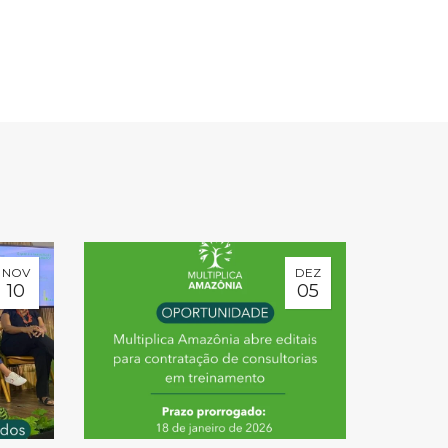
NOV
DEZ
10
05