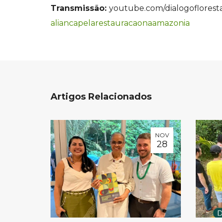
Transmissão:
youtube.com/dialogoflorest
aliancapelarestauracaonaamazon
ia
Artigos Relacionados
NOV
28