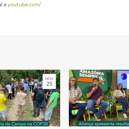
al e
youtube.com/
NOV
25