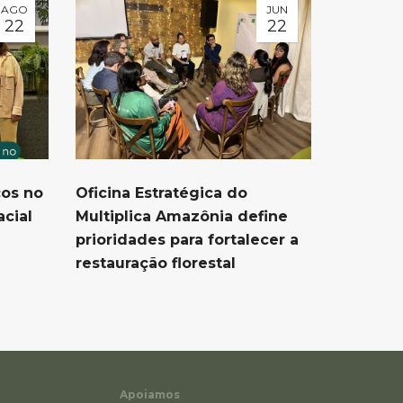
AGO
JUN
22
22
os no
Oficina Estratégica do
cial
Multiplica Amazônia define
prioridades para fortalecer a
restauração florestal
Apoiamos