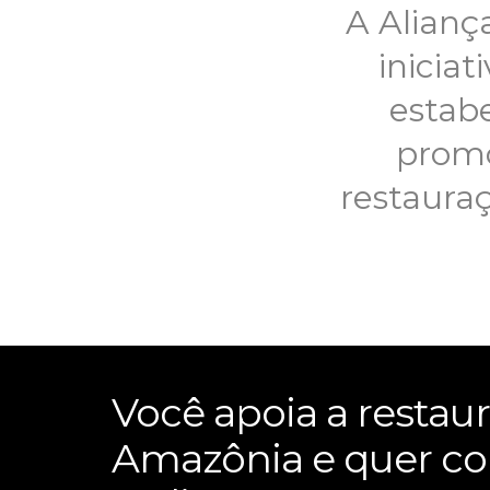
A Alianç
iniciat
estabe
promo
restaura
Você apoia a restau
Amazônia e quer co