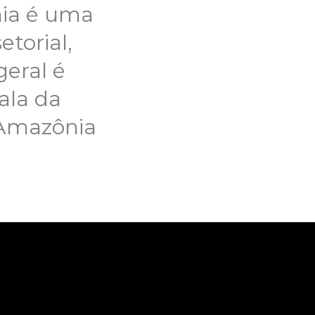
nia é uma
etorial,
geral é
ala da
 Amazônia