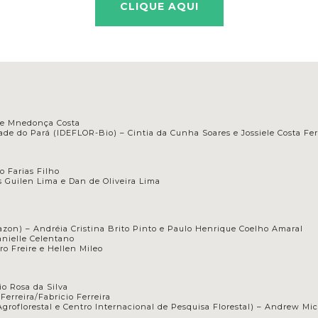
CLIQUE AQUI
de Mnedonça Costa
dade do Pará (IDEFLOR-Bio) – Cintia da Cunha Soares e Jossiele Costa F
o Farias Filho
 Guilen Lima e Dan de Oliveira Lima
on) – Andréia Cristina Brito Pinto e Paulo Henrique Coelho Amaral
anielle Celentano
o Freire e Hellen Mileo
io Rosa da Silva
Ferreira/Fabricio Ferreira
groflorestal e Centro Internacional de Pesquisa Florestal) –
Andrew Mic