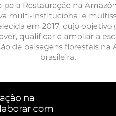
a pela Restauração na Amazô
iva multi-institucional e multiss
lecida em 2017, cujo objetivo 
ver, qualificar e ampliar a esc
ção de paisagens florestais na
brasileira.
ração na
laborar com