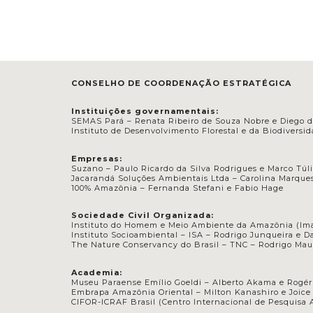
CONSELHO DE COORDENAÇÃO ESTRATÉGICA
Instituições governamentais:
SEMAS Pará – Renata Ribeiro de Souza Nobre e Diego 
Instituto de Desenvolvimento Florestal e da Biodiversi
Empresas:
Suzano – Paulo Ricardo da Silva Rodrigues e Marco Túli
Jacarandá Soluções Ambientais Ltda – Carolina Marques
100% Amazônia – Fernanda Stefani e Fabio Hage
Sociedade Civil Organizada:
Instituto do Homem e Meio Ambiente da Amazônia (Imaz
Instituto Socioambiental – ISA – Rodrigo Junqueira e D
The Nature Conservancy do Brasil – TNC – Rodrigo Maur
Academia:
Museu Paraense Emílio Goeldi –
Alberto Akama e
Rogér
Embrapa Amazônia Oriental –
Milton Kanashiro e
Joice 
CIFOR-ICRAF Brasil (Centro Internacional de Pesquisa A